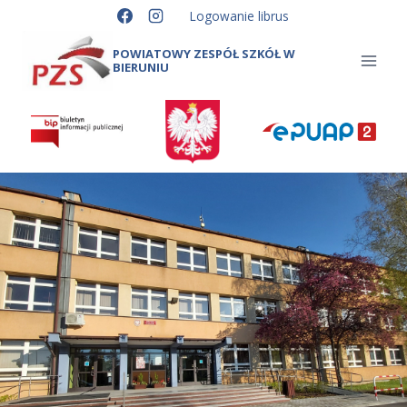
Przejdź
Logowanie librus
do
treści
POWIATOWY ZESPÓŁ SZKÓŁ W
BIERUNIU